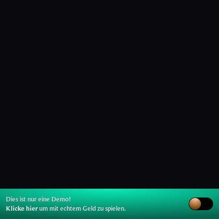
Dies ist nur eine Demo!
Klicke hier
um mit echtem Geld zu spielen.