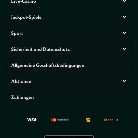
Live-Casino
Jackpot-Spiele
Sport
Sicherheit und Datenschutz
Allgemeine Geschäftsbedingungen
Aktionen
Zahlungen
Mehr