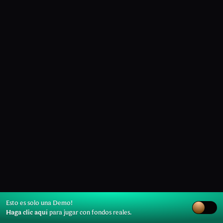
Esto es solo una Demo!
Haga clic aquí
para jugar con fondos reales.