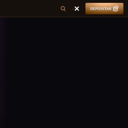
DEPOSITAR