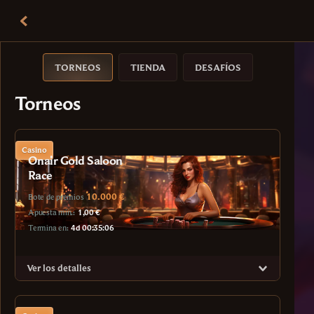
TORNEOS
TIENDA
DESAFÍOS
Torneos
Casino
Onair Gold Saloon
Race
10.000 €
Bote de premios
Apuesta mín.:
1,00 €
Termina en:
4d 00:35:06
Ver los detalles