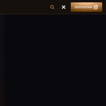
DEPOSITAR