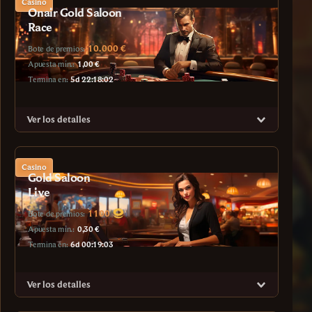
Casino
Onair Gold Saloon
Race
10.000 €
Bote de premios:
Apuesta mín.:
1,00 €
Termina en:
5d 22:18:02
Ver los detalles
Casino
Gold Saloon
Live
1100
Bote de premios:
Apuesta mín.:
0,30 €
Termina en:
6d 00:19:03
Ver los detalles