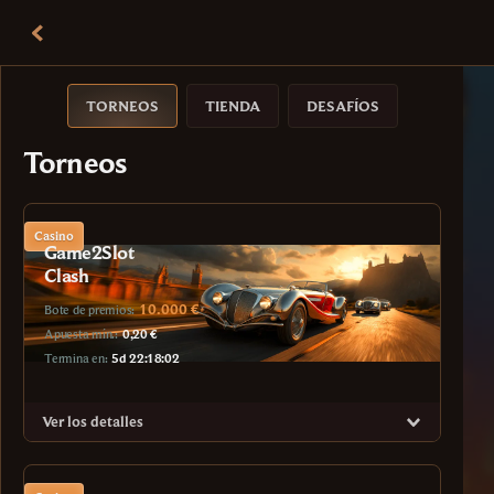
TORNEOS
TIENDA
DESAFÍOS
Torneos
Casino
Game2Slot
Clash
10.000 €
Bote de premios:
Apuesta mín.:
0,20 €
Termina en:
5d 22:18:02
Ver los detalles