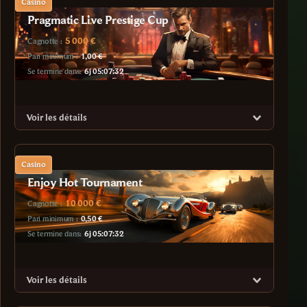
Casino
Pragmatic Live Prestige Cup
5 000 €
Cagnotte :
Pari minimum :
1,00 €
Se termine dans:
6j 05:07:32
Voir les détails
Casino
Enjoy Hot Tournament
10 000 €
Cagnotte :
Pari minimum :
0,50 €
Se termine dans:
6j 05:07:32
Voir les détails