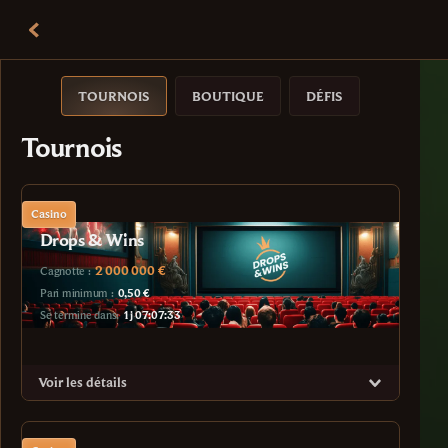
TOURNOIS
BOUTIQUE
DÉFIS
Tournois
Casino
Drops & Wins
2 000 000 €
Cagnotte :
Pari minimum :
0,50 €
Se termine dans:
1j 07:07:33
Voir les détails