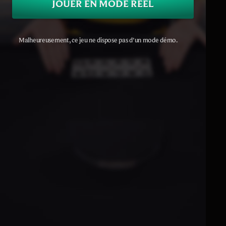
JOUER EN MODE RÉEL
Malheureusement, ce jeu ne dispose pas d'un mode démo.