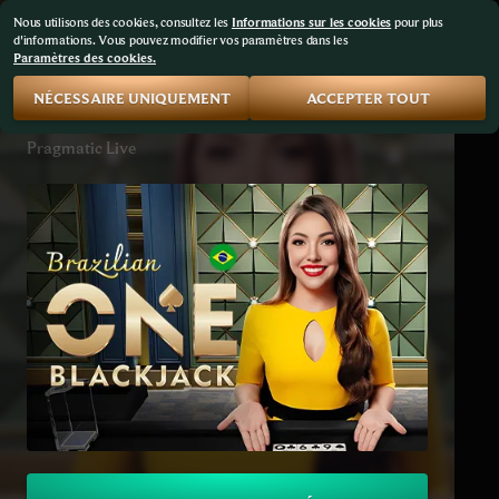
Nous utilisons des cookies, consultez les
Informations sur les cookies
pour plus
d'informations. Vous pouvez modifier vos paramètres dans les
Paramètres des cookies.
NÉCESSAIRE UNIQUEMENT
ACCEPTER TOUT
Brazilian ONE Blackjack
Pragmatic Live