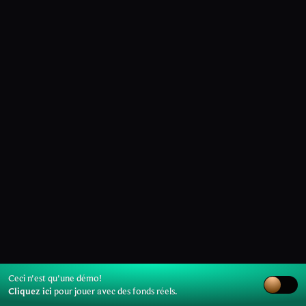
Ceci n'est qu'une démo!
Cliquez ici
pour jouer avec des fonds réels.