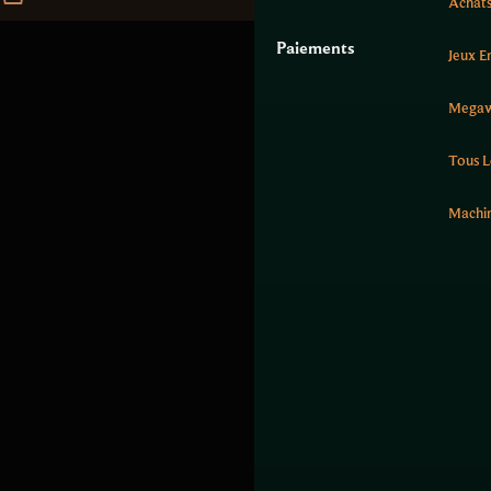
Achats
Paiements
Jeux E
Megaw
Tous L
Machin