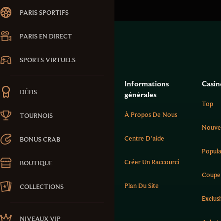
PARIS SPORTIFS
PARIS EN DIRECT
SPORTS VIRTUELS
Informations
Casin
DÉFIS
générales
Top
À Propos De Nous
TOURNOIS
Nouve
Centre D'aide
BONUS CRAB
Popula
Créer Un Raccourci
BOUTIQUE
Coupe
Plan Du Site
COLLECTIONS
Exclusi
NIVEAUX VIP