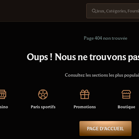
Jeux, Catégories, Fourni
Page 404 non trouvée
Oups ! Nous ne trouvons pas
Consultez les sections les plus populai
sino
Paris sportifs
Promotions
Boutique
PAGE D'ACCUEIL