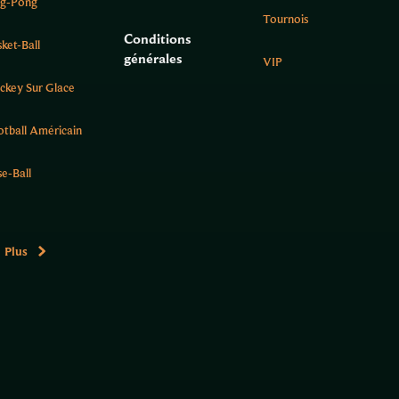
ng-Pong
Tournois
Conditions
ket-Ball
générales
VIP
ckey Sur Glace
otball Américain
e-Ball
Plus