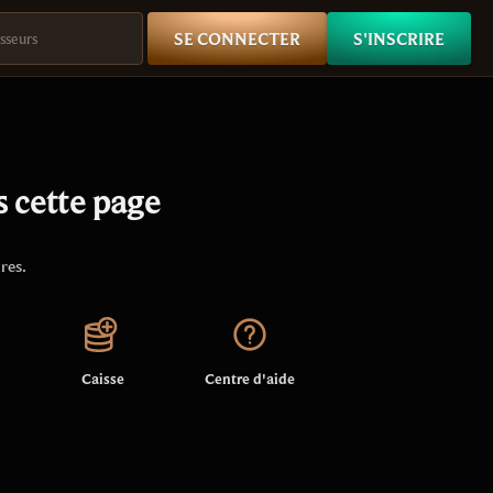
SE CONNECTER
S'INSCRIRE
sseurs
 cette page
res.
Caisse
Centre d'aide