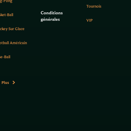
ng-Pong
Tournois
Conditions
ket-Ball
générales
VIP
ckey Sur Glace
otball Américain
e-Ball
Plus