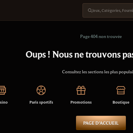
Jeux, Catégories, Fourni
Page 404 non trouvée
Oups ! Nous ne trouvons pas
Consultez les sections les plus populai
sino
Paris sportifs
Promotions
Boutique
PAGE D'ACCUEIL