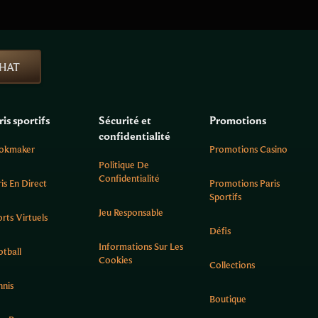
CHAT
ris sportifs
Sécurité et
Promotions
confidentialité
okmaker
Promotions Casino
Politique De
Confidentialité
is En Direct
Promotions Paris
Sportifs
Jeu Responsable
rts Virtuels
Défis
Informations Sur Les
otball
Cookies
Collections
nnis
Boutique