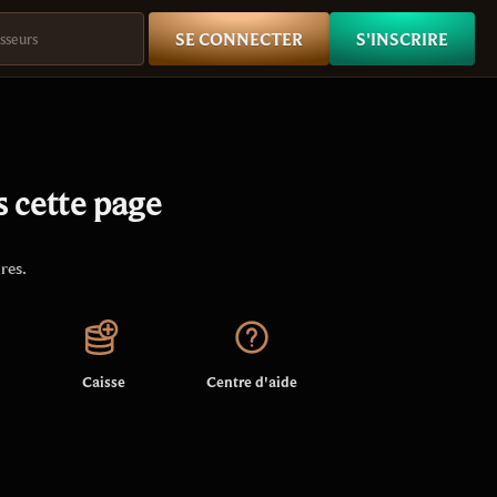
SE CONNECTER
S'INSCRIRE
sseurs
 cette page
res.
Caisse
Centre d'aide