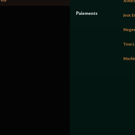
Achats
Paiements
Jeux E
Megaw
Tous L
Machin