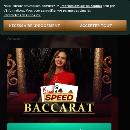
Nous utilisons des cookies, consultez les
Informations sur les cookies
pour plus
d'informations. Vous pouvez modifier vos paramètres dans les
Paramètres des cookies.
NÉCESSAIRE UNIQUEMENT
ACCEPTER TOUT
Speed Baccarat
Amusnet