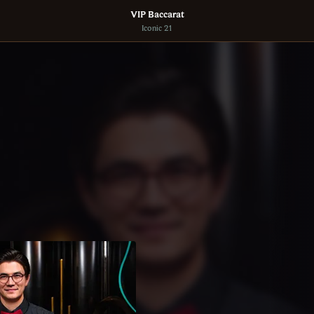
VIP Baccarat
Iconic 21