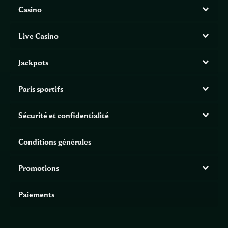
Casino
Live Casino
Jackpots
Paris sportifs
Sécurité et confidentialité
Conditions générales
Promotions
Paiements