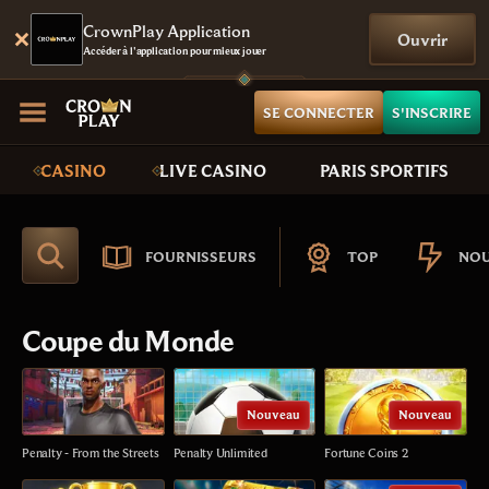
CrownPlay Application
Ouvrir
Accéder à l'application pour mieux jouer
SE CONNECTER
S'INSCRIRE
CASINO
LIVE CASINO
PARIS SPORTIFS
FOURNISSEURS
TOP
NO
Coupe du Monde
Nouveau
Nouveau
Penalty - From the Streets
Penalty Unlimited
Fortune Coins 2