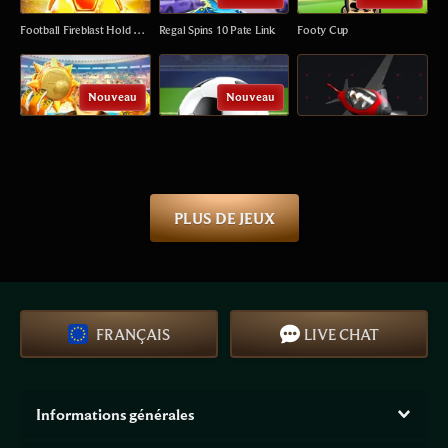
Football Fireblast Hold and Win
Regal Spins 10 Pate Link
Footy Cup
Nouveau
Nouveau
Lucky Jaguar 500
Champions Road BB
Navigator
Nouveau
Nouveau
Nouveau
PLUS DE JEUX
Regal Spins 20 Pate Link
Footy Run
Devil Fire 2
FRANÇAIS
LIVE CHAT
Informations générales