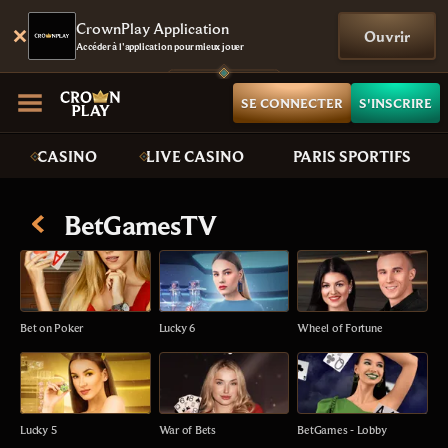
CrownPlay Application
Ouvrir
Accéder à l'application pour mieux jouer
SE CONNECTER
S'INSCRIRE
CASINO
LIVE CASINO
PARIS SPORTIFS
BetGamesTV
Bet on Poker
Lucky 6
Wheel of Fortune
Lucky 5
War of Bets
BetGames - Lobby