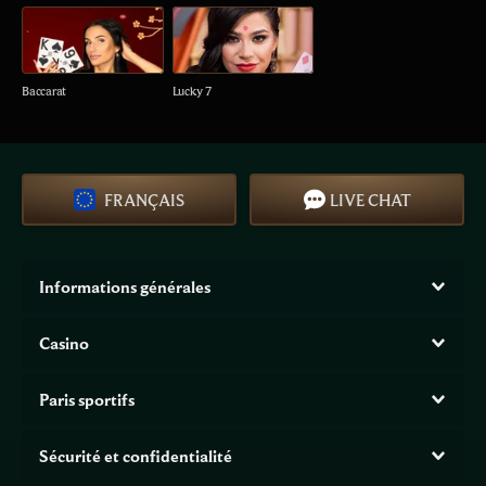
Baccarat
Lucky 7
FRANÇAIS
LIVE CHAT
Informations générales
Casino
Paris sportifs
Sécurité et confidentialité