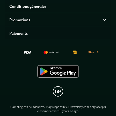
Conditions générales
Promotions
Paiements
Plus
Gambling can be addictive. Play responsibly. CrownPlay.com only accepts
customers over 18 years of age.