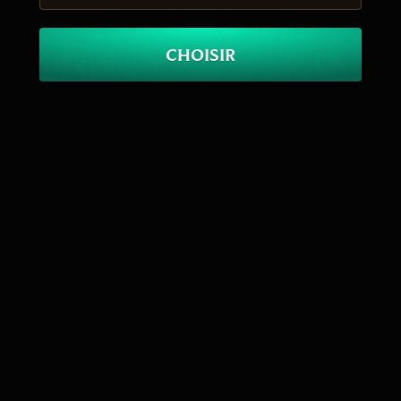
CHOISIR