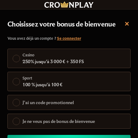
Choisissez votre bonus de bienvenue
Vous avez déjà un compte ?
Se connecter
Casino
250% jusqu'à 3 000 € + 350 FS
Sport
100 % jusqu’à 100 €
J'ai un code promotionnel
Je ne veux pas de bonus de bienvenue