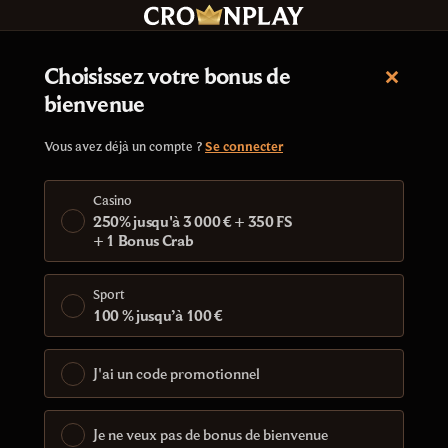
Choisissez votre bonus de
bienvenue
Vous avez déjà un compte ?
Se connecter
Casino
250% jusqu'à 3 000 € + 350 FS
+ 1 Bonus Crab
Sport
100 % jusqu’à 100 €
J'ai un code promotionnel
Je ne veux pas de bonus de bienvenue