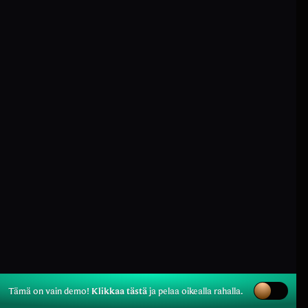
Tämä on vain demo!
Klikkaa tästä
ja pelaa oikealla rahalla.