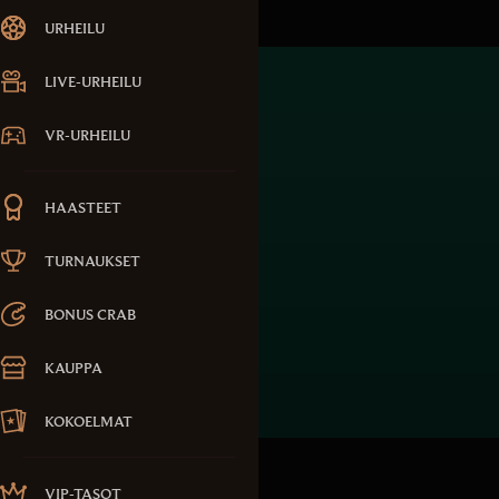
URHEILU
LIVE-URHEILU
VR-URHEILU
HAASTEET
TURNAUKSET
BONUS CRAB
KAUPPA
KOKOELMAT
VIP-TASOT