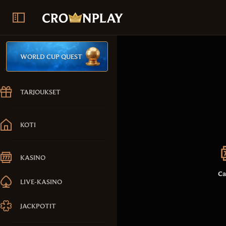
WORLD CUP QUEST
TARJOUKSET
KOTI
KASINO
Ca
LIVE-KASINO
JACKPOTIT