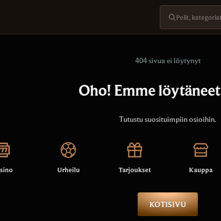
Pelit, kategoriat
404 sivua ei löytynyt
Oho! Emme löytäneet
Tutustu suosituimpiin osioihin.
sino
Urheilu
Tarjoukset
Kauppa
KOTISIVU