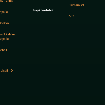
ble Tennis
Turnaukset
Käyttöehdot
ipallo
VIP
äkiekko
erikkalainen
kapallo
eball
Lisää