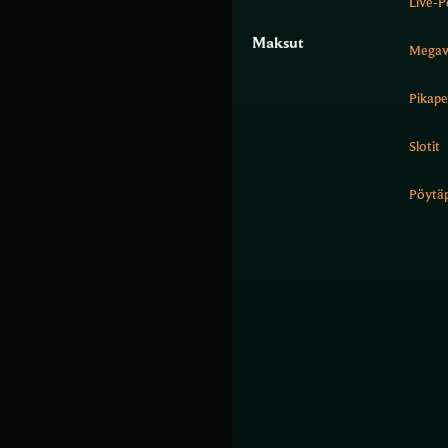
Live-Pe
Maksut
Megaw
Pikapel
Slotit
Pöytäp