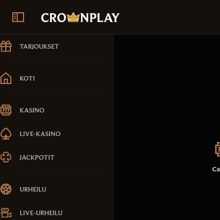
TARJOUKSET
KOTI
KASINO
LIVE-KASINO
JACKPOTIT
Ca
URHEILU
LIVE-URHEILU