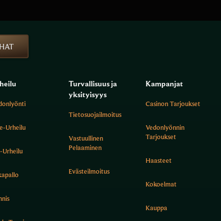
CHAT
heilu
Turvallisuus ja
Kampanjat
yksityisyys
donlyönti
Casinon Tarjoukset
Tietosuojailmoitus
e-Urheilu
Vedonlyönnin
Tarjoukset
Vastuullinen
Pelaaminen
-Urheilu
Haasteet
Evästeilmoitus
kapallo
Kokoelmat
nnis
Kauppa