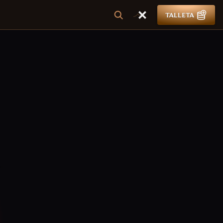
TALLETA