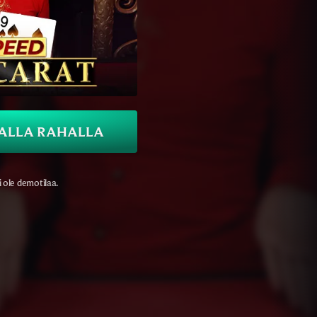
EALLA RAHALLA
ei ole demotilaa.