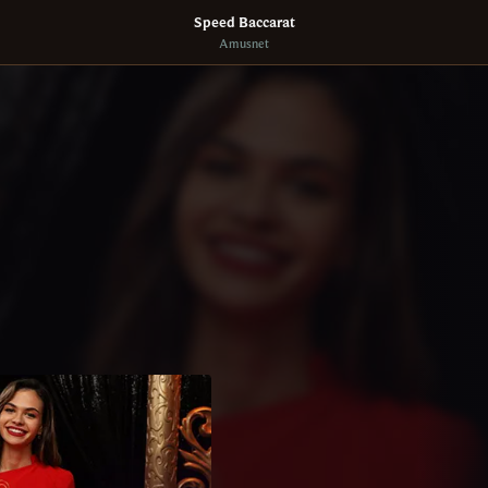
Speed Baccarat
Amusnet