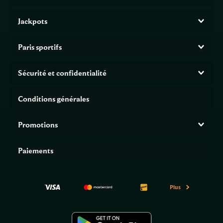
Jackpots
Paris sportifs
Sécurité et confidentialité
Conditions générales
Promotions
Paiements
Plus