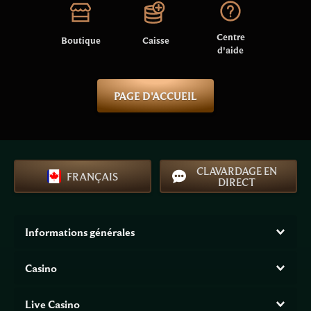
Centre
Boutique
Caisse
d'aide
PAGE D'ACCUEIL
CLAVARDAGE EN
FRANÇAIS
DIRECT
Informations générales
Casino
Live Casino