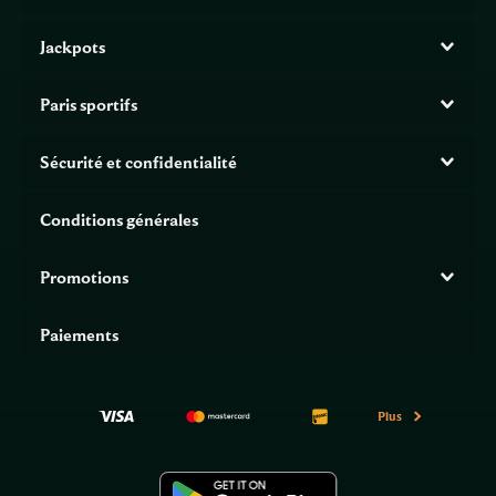
Jackpots
Paris sportifs
Sécurité et confidentialité
Conditions générales
Promotions
Paiements
Plus