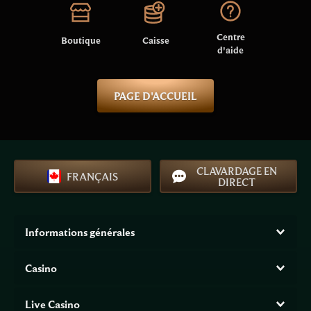
Centre
Boutique
Caisse
d'aide
PAGE D'ACCUEIL
CLAVARDAGE EN
FRANÇAIS
DIRECT
Informations générales
Casino
Live Casino