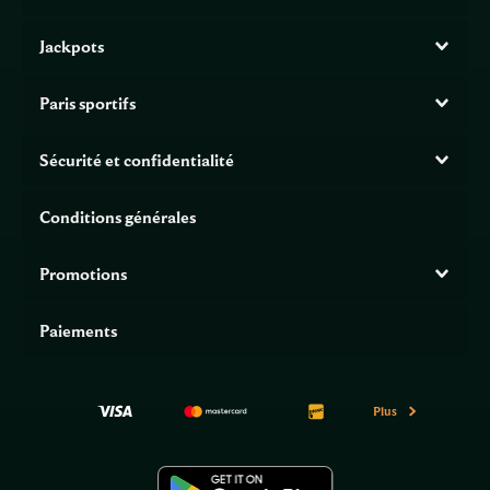
Jackpots
Paris sportifs
Sécurité et confidentialité
Conditions générales
Promotions
Paiements
Plus