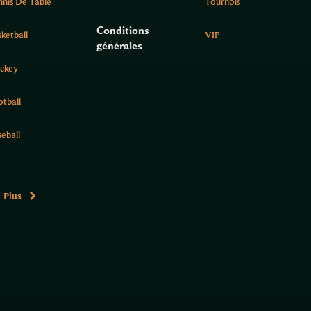
nnis De Table
Tournois
Conditions
ketball
VIP
générales
ckey
otball
eball
Plus