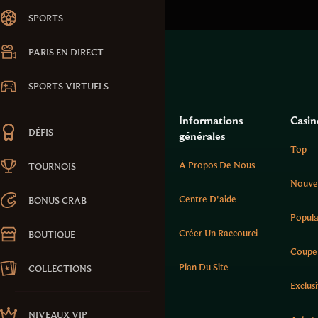
SPORTS
PARIS EN DIRECT
SPORTS VIRTUELS
Informations
Casin
DÉFIS
générales
Top
À Propos De Nous
TOURNOIS
Nouve
Centre D'aide
BONUS CRAB
Popula
Créer Un Raccourci
BOUTIQUE
Coupe
Plan Du Site
COLLECTIONS
Exclusi
NIVEAUX VIP