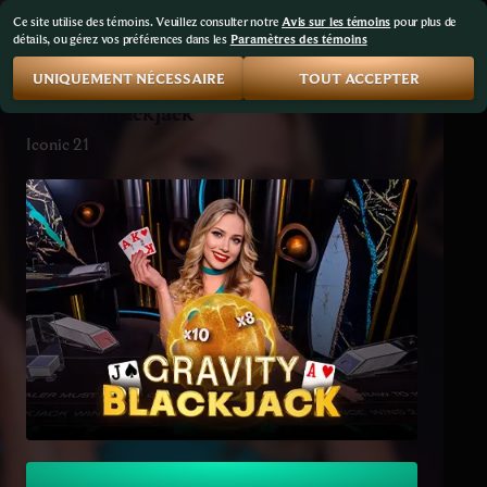
Ce site utilise des témoins. Veuillez consulter notre
Avis sur les témoins
pour plus de
détails, ou gérez vos préférences dans les
Paramètres des témoins
UNIQUEMENT NÉCESSAIRE
TOUT ACCEPTER
Gravity Blackjack
Iconic 21