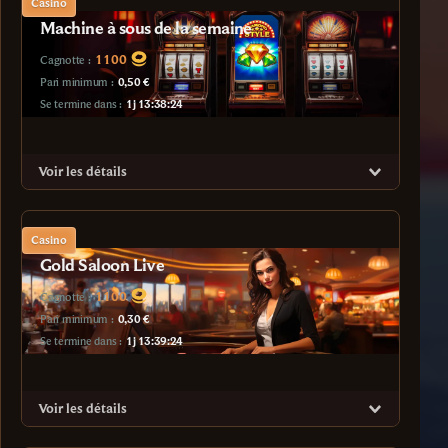
Casino
Machine à sous de la semaine
1100
Cagnotte :
Pari minimum :
0,50 €
Se termine dans :
1j 13:38:24
Voir les détails
Casino
Gold Saloon Live
1100
Cagnotte :
Pari minimum :
0,30 €
Se termine dans :
1j 13:39:24
Voir les détails