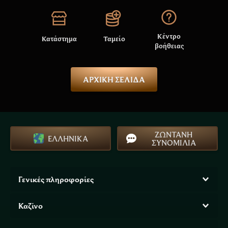
Κέντρο
Κατάστημα
Ταμείο
βοήθειας
ΑΡΧΙΚΉ ΣΕΛΊΔΑ
ΖΩΝΤΑΝΉ
ΕΛΛΗΝΙΚΆ
ΣΥΝΟΜΙΛΊΑ
Γενικές πληροφορίες
Καζίνο