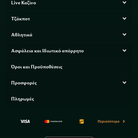
Live Καζίνο
Τζάκποτ
Αθλητικά
Ασφάλεια και Ιδιωτικό απόρρητο
Όροι και Προϋποθέσεις
Προσφορές
Πληρωμές
Περισσότερα