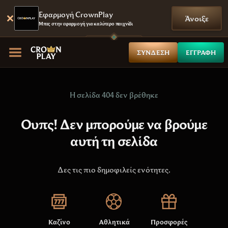
Εφαρμογή CrownPlay
Άνοιξε
Μπες στην εφαρμογή για καλύτερο παιχνίδι
ΣΎΝΔΕΣΗ
ΕΓΓΡΑΦΉ
Η σελίδα 404 δεν βρέθηκε
Ουπς! Δεν μπορούμε να βρούμε
αυτή τη σελίδα
Δες τις πιο δημοφιλείς ενότητες.
Καζίνο
Αθλητικά
Προσφορές