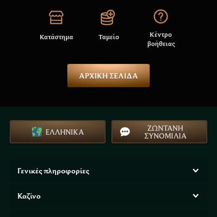
Κέντρο
Κατάστημα
Ταμείο
βοήθειας
ΑΡΧΙΚΉ ΣΕΛΊΔΑ
ΖΩΝΤΑΝΉ
ΕΛΛΗΝΙΚΆ
ΣΥΝΟΜΙΛΊΑ
Γενικές πληροφορίες
Καζίνο