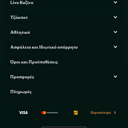
Live Καζίνο
Τζάκποτ
Αθλητικά
Ασφάλεια και Ιδιωτικό απόρρητο
Όροι και Προϋποθέσεις
Προσφορές
Πληρωμές
Περισσότερα