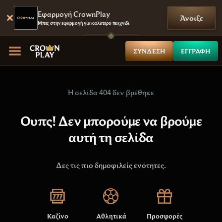
Εφαρμογή CrownPlay
Άνοιξε
Μπες στην εφαρμογή για καλύτερο παιχνίδι
ΣΎΝΔΕΣΗ
ΕΓΓΡΑΦΉ
Η σελίδα 404 δεν βρέθηκε
Ουπς! Δεν μπορούμε να βρούμε
αυτή τη σελίδα
Δες τις πιο δημοφιλείς ενότητες.
Καζίνο
Αθλητικά
Προσφορές