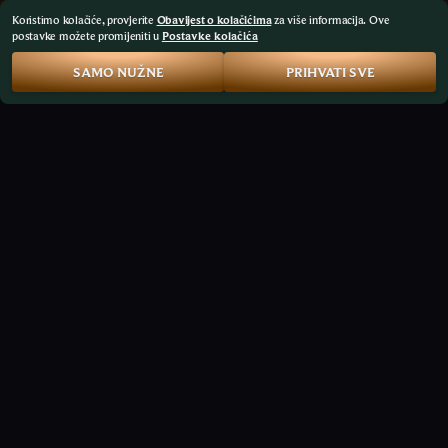
Koristimo kolačiće, provjerite
Obavijest o kolačićima
za više informacija. Ove
postavke možete promijeniti u
Postavke kolačića
SAMO NUŽNE
PRIHVATI SVE