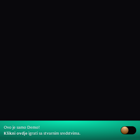
Ovo je samo Demo!
Klikni ovdje
igrati sa stvarnim sredstvima.