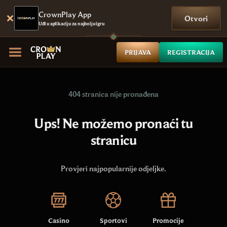
CrownPlay App
Otvori
Uđi u aplikaciju za najbolju igru
PRIJAVA
REGISTRACIJA
404 stranica nije pronađena
Ups! Ne možemo pronaći tu
stranicu
Provjeri najpopularnije odjeljke.
Casino
Sportovi
Promocije