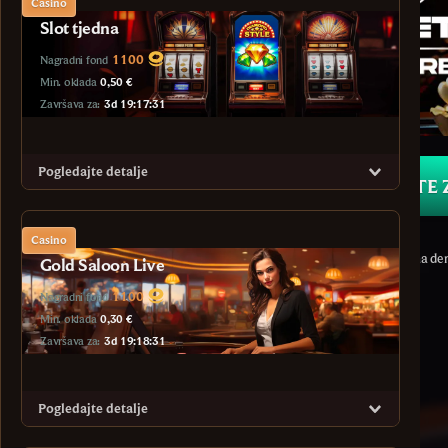
Casino
Slot tjedna
1100
Nagradni fond
Min. oklada
0,50 €
Završava za:
3d 19:17:31
Pogledajte detalje
IGRAJTE
Casino
Nažalost, ova igra nema d
Gold Saloon Live
1100
Nagradni fond
Min. oklada
0,30 €
Završava za:
3d 19:18:31
Pogledajte detalje