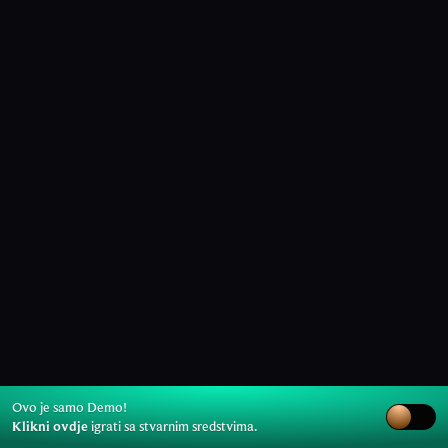
Ovo je samo Demo!
Klikni ovdje
igrati sa stvarnim sredstvima.