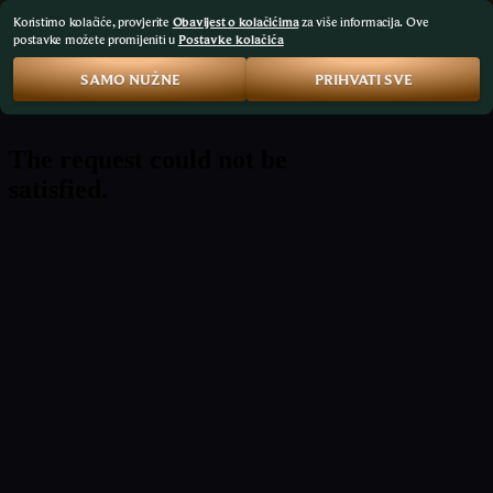
Koristimo kolačiće, provjerite
Obavijest o kolačićima
za više informacija. Ove
postavke možete promijeniti u
Postavke kolačića
SAMO NUŽNE
PRIHVATI SVE