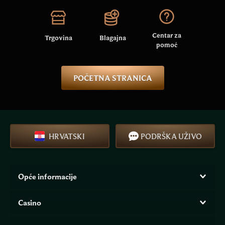
Centar za
Trgovina
Blagajna
pomoć
POČETNA STRANICA
HRVATSKI
PODRŠKA UŽIVO
Opće informacije
Casino