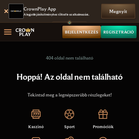
CrownPlay App
Megnyit
A legjobb játékélményhez töltsd le az alkalmazást.
BEJELENTKEZÉS
REGISZTRÁCIÓ
404 oldal nem található
Hoppá! Az oldal nem található
Tekintsd meg a legnépszerűbb részlegeket!
Kaszinó
Sport
Promóciók