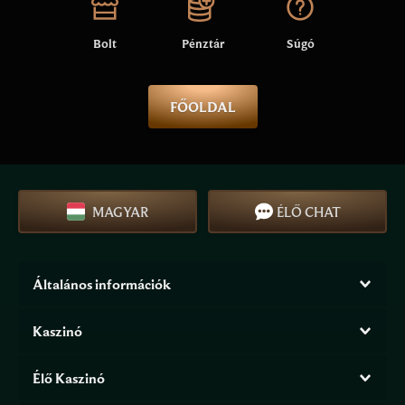
Bolt
Pénztár
Súgó
FŐOLDAL
MAGYAR
ÉLŐ CHAT
Általános információk
Kaszinó
Élő Kaszinó