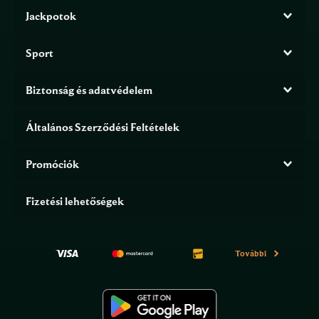
Jackpotok
Sport
Biztonság és adatvédelem
Általános Szerződési Feltételek
Promóciók
Fizetési lehetőségek
További