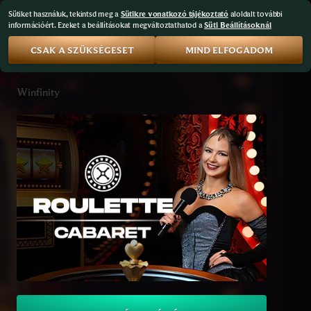
Sütiket használuk, tekintsd meg a
Sütikre vonatkozó tájékoztató
aloldalt további
információért. Ezeket a beállításokat megváltoztathatod a
Süti Beállításoknál
CSAK A SZÜKSÉGESET
MIND ELFOGADOM
Cabaret Roulette
Winfinity