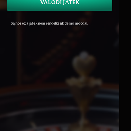
VALÓDI JÁTÉK
Sajnos ez a játék nem rendelkezik demó móddal.