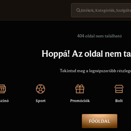
Játékok, Kategóriák, Szolgált
404 oldal nem található
Hoppá! Az oldal nem ta
Tekintsd meg a legnépszerűbb részleg
szinó
Sport
Promóciók
Bolt
FŐOLDAL