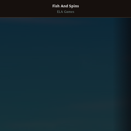
Fish And Spins
ELA Games