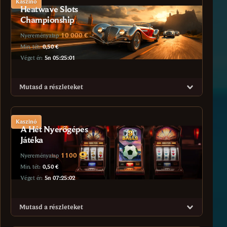
Kaszinó
Heatwave Slots
Championship
10 000 €
Nyereményalap
Min. tét:
0,50 €
Véget ér:
5n 05:25:01
Mutasd a részleteket
Kaszinó
A Hét Nyerőgépes
Játéka
1100
Nyereményalap
Min. tét:
0,50 €
Véget ér:
5n 07:25:02
Mutasd a részleteket