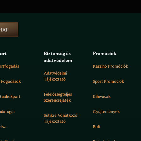
HAT
ort
Biztonság és
Promóciók
adatvédelem
ortfogadás
Kaszinó Promóciók
Adatvédelmi
Tájékoztató
ő Fogadások
Sport Promóciók
Felelősségteljes
tuális Sport
Kihívások
Szerencsejáték
bdarúgás
Gyűjtemények
Sütikre Vonatkozó
Tájékoztató
nisz
Bolt