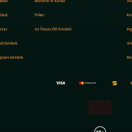
Buys
Baccarat & Kocka
Asz
tékok
Póker
Ko
ays
Az Összes Élő Kaszinó
Jé
li Játékok
Am
épes Játékok
Bas
T