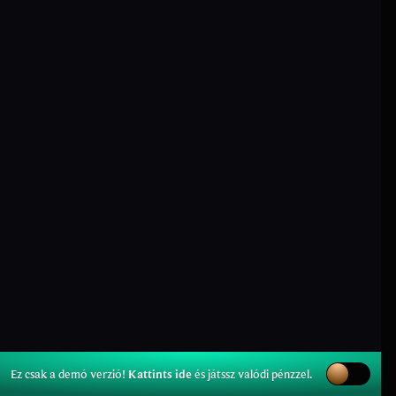
Ez csak a demó verzió!
Kattints ide
és játssz valódi pénzzel.