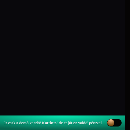
Ez csak a demó verzió!
Kattints ide
és játssz valódi pénzzel.