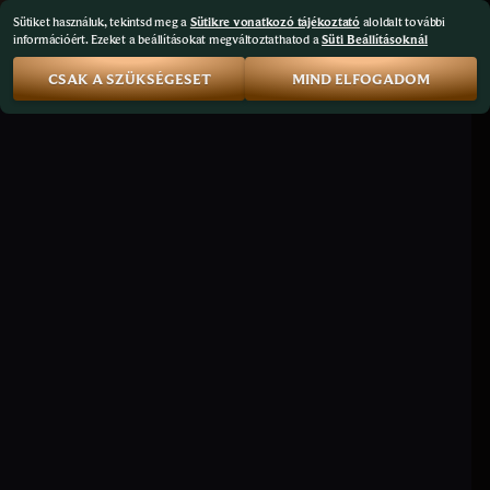
Sütiket használuk, tekintsd meg a
Sütikre vonatkozó tájékoztató
aloldalt további
információért. Ezeket a beállításokat megváltoztathatod a
Süti Beállításoknál
CSAK A SZÜKSÉGESET
MIND ELFOGADOM