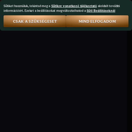
Sütiket használuk, tekintsd meg a
Sütikre vonatkozó tájékoztató
aloldalt további
információért. Ezeket a beállításokat megváltoztathatod a
Süti Beállításoknál
CSAK A SZÜKSÉGESET
MIND ELFOGADOM