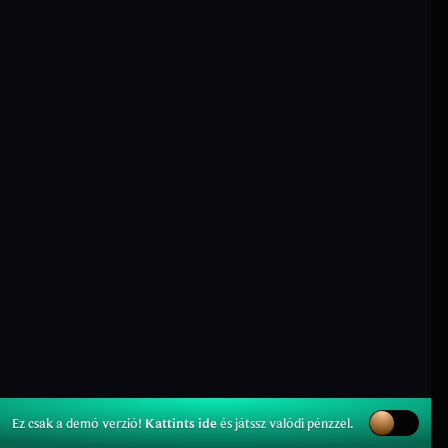
Ez csak a demó verzió!
Kattints ide
és játssz valódi pénzzel.