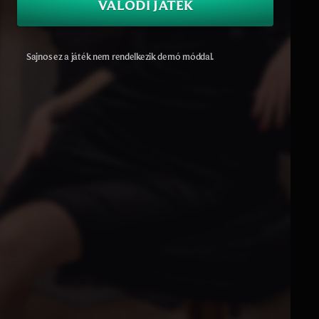
VALÓDI JÁTÉK
Sajnos ez a játék nem rendelkezik demó móddal.