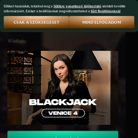
Sütiket használuk, tekintsd meg a
Sütikre vonatkozó tájékoztató
aloldalt további
információért. Ezeket a beállításokat megváltoztathatod a
Süti Beállításoknál
CSAK A SZÜKSÉGESET
MIND ELFOGADOM
Venice BJ 4
Winfinity