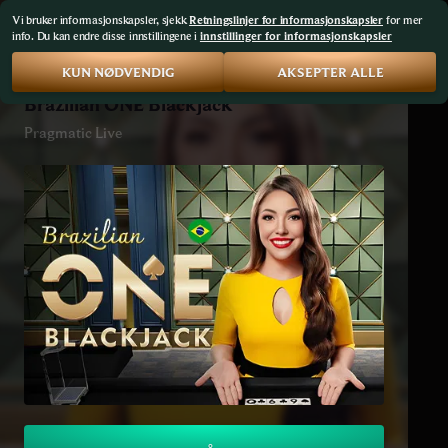
Vi bruker informasjonskapsler, sjekk
Retningslinjer for informasjonskapsler
for mer
info. Du kan endre disse innstillingene i
innstillinger for informasjonskapsler
KUN NØDVENDIG
AKSEPTER ALLE
Brazilian ONE Blackjack
Pragmatic Live