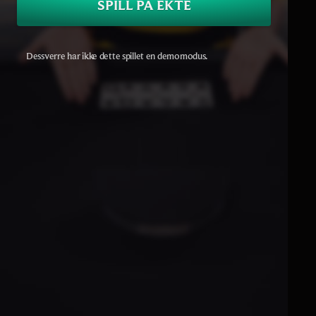
SPILL PÅ EKTE
Dessverre har ikke dette spillet en demomodus.