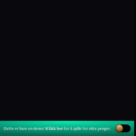
Dette er bare en demo!
Klikk her
for å spille for ekte penger.