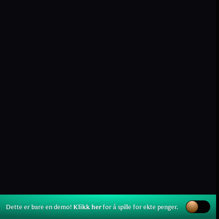
Dette er bare en demo!
Klikk her
for å spille for ekte penger.