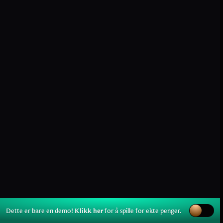
Dette er bare en demo!
Klikk her
for å spille for ekte penger.